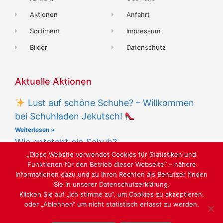
Aktionen
Anfahrt
Sortiment
Impressum
Bilder
Datenschutz
Aktuelle Aktionen
Lust auf schöne Schuhe? – Willkommen
bei Schuhladen Jekutsch!
Weiterlesen »
Wie entsteht ein Schuh?
„Diese Website verwendet Cookies für Statistiken und
Weiterlesen »
Funktionen für den Betrieb dieser Webseite“ – nähere
Informationen dazu und zu Ihren Rechten als Benutzer finden
Sie in unserer Datenschutzerklärung.
Klicken Sie auf „Ich stimme zu“, um Cookies zu akzeptieren.
oder „Ablehnen“ um nicht statistisch erfasst zu werden.
LUST AUF SCHÖNE SCHUHE