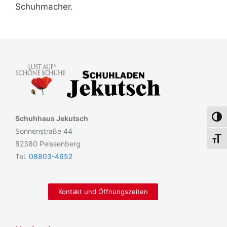
Schuhmacher.
Umsch
Schuhhaus Jekutsch
Sonnenstraße 44
Schri
82380 Peissenberg
Tel.
08803-4652
Kontakt und Öffnungszeiten