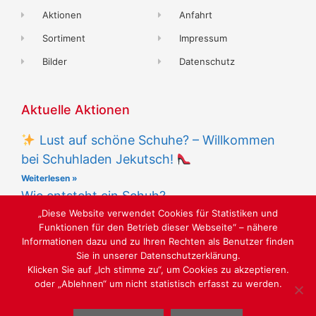
Aktionen
Anfahrt
Sortiment
Impressum
Bilder
Datenschutz
Aktuelle Aktionen
Lust auf schöne Schuhe? – Willkommen
bei Schuhladen Jekutsch!
Weiterlesen »
Wie entsteht ein Schuh?
„Diese Website verwendet Cookies für Statistiken und
Weiterlesen »
Funktionen für den Betrieb dieser Webseite“ – nähere
Informationen dazu und zu Ihren Rechten als Benutzer finden
Sie in unserer Datenschutzerklärung.
Klicken Sie auf „Ich stimme zu“, um Cookies zu akzeptieren.
oder „Ablehnen“ um nicht statistisch erfasst zu werden.
LUST AUF SCHÖNE SCHUHE